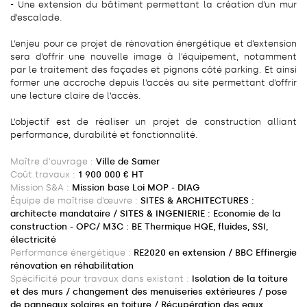
- Une extension du bâtiment permettant la création d’un mur
d’escalade.
L’enjeu pour ce projet de rénovation énergétique et d’extension
sera d’offrir une nouvelle image à l’équipement, notamment
par le traitement des façades et pignons côté parking. Et ainsi
former une accroche depuis l’accès au site permettant d’offrir
une lecture claire de l’accès.
L’objectif est de réaliser un projet de construction alliant
performance, durabilité et fonctionnalité.
Maître d'ouvrage :
Ville de Samer
Coût travaux :
1 900 000 € HT
Mission S&A :
Mission base Loi MOP - DIAG
Équipe de maîtrise d’œuvre :
SITES & ARCHITECTURES :
architecte mandataire / SITES & INGENIERIE : Economie de la
construction - OPC/ M3C : BE Thermique HQE, fluides, SSI,
électricité
Performance énergétique :
RE2020 en extension / BBC Effinergie
rénovation en réhabilitation
Spécificité pour travaux dans existant :
Isolation de la toiture
et des murs / changement des menuiseries extérieures / pose
de panneaux solaires en toiture / Récupération des eaux