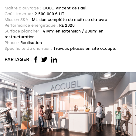
Maître d'ouvrage :
OGEC Vincent de Paul
Coût travaux :
2 500 000 € HT
Mission S&A :
Mission complète de maîtrise d'œuvre
Performance énergétique :
RE 2020
Surface plancher :
419m² en extension / 200m² en
restructuration.
Phase :
Réalisation
Spécificité du chantier :
Travaux phasés en site occupé.
PARTAGER :