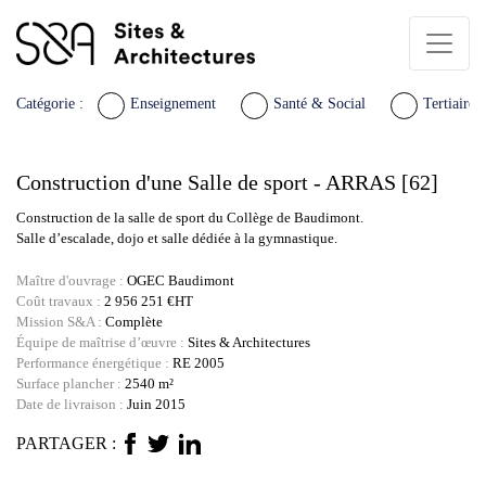
Catégorie :
Enseignement
Santé & Social
Tertiaire 
Construction d'une Salle de sport - ARRAS [62]
Construction de la salle de sport du Collège de Baudimont.
Salle d’escalade, dojo et salle dédiée à la gymnastique.
Maître d'ouvrage :
OGEC Baudimont
Coût travaux :
2 956 251 €HT
Mission S&A :
Complète
Équipe de maîtrise d’œuvre :
Sites & Architectures
Performance énergétique :
RE 2005
Surface plancher :
2540 m²
Date de livraison :
Juin 2015
PARTAGER :